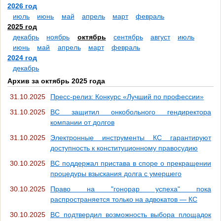
2026 год
июль
июнь
май
апрель
март
февраль
2025 год
декабрь
ноябрь
октябрь
сентябрь
август
июль
июнь
май
апрель
март
февраль
2024 год
декабрь
Архив за октябрь 2025 года
31.10.2025
Пресс-релиз: Конкурс «Лучший по профессии»
31.10.2025
ВС защитил онкобольного гендиректора
компании от долгов
31.10.2025
Электронные инструменты КС гарантируют
доступность к конституционному правосудию
30.10.2025
ВС поддержал пристава в споре о прекращении
процедуры взыскания долга с умершего
30.10.2025
Право на "гонорар успеха" пока
распространяется только на адвокатов — КС
30.10.2025
ВС подтвердил возможность выбора площадок