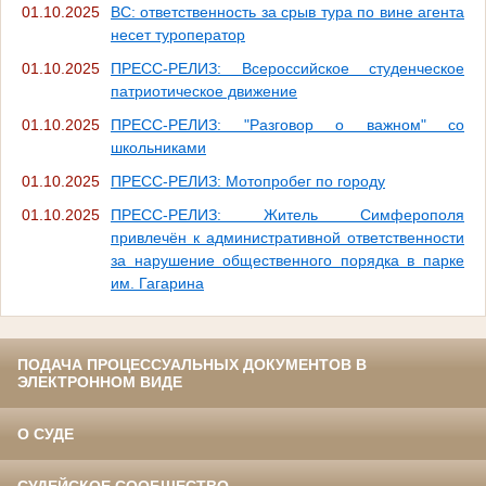
01.10.2025
ВС: ответственность за срыв тура по вине агента
несет туроператор
01.10.2025
ПРЕСС-РЕЛИЗ: Всероссийское студенческое
патриотическое движение
01.10.2025
ПРЕСС-РЕЛИЗ: "Разговор о важном" со
школьниками
01.10.2025
ПРЕСС-РЕЛИЗ: Мотопробег по городу
01.10.2025
ПРЕСС-РЕЛИЗ: Житель Симферополя
привлечён к административной ответственности
за нарушение общественного порядка в парке
им. Гагарина
ПОДАЧА ПРОЦЕССУАЛЬНЫХ ДОКУМЕНТОВ В
ЭЛЕКТРОННОМ ВИДЕ
О СУДЕ
СУДЕЙСКОЕ СООБЩЕСТВО