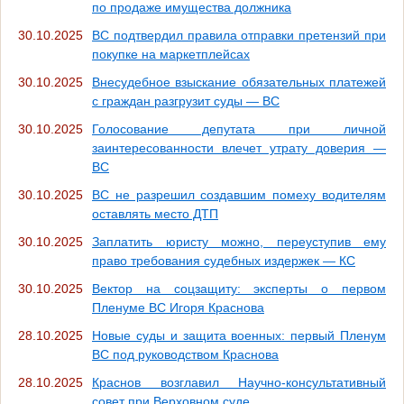
по продаже имущества должника
30.10.2025
ВС подтвердил правила отправки претензий при
покупке на маркетплейсах
30.10.2025
Внесудебное взыскание обязательных платежей
с граждан разгрузит суды — ВС
30.10.2025
Голосование депутата при личной
заинтересованности влечет утрату доверия —
ВС
30.10.2025
ВС не разрешил создавшим помеху водителям
оставлять место ДТП
30.10.2025
Заплатить юристу можно, переуступив ему
право требования судебных издержек — КС
30.10.2025
Вектор на соцзащиту: эксперты о первом
Пленуме ВС Игоря Краснова
28.10.2025
Новые суды и защита военных: первый Пленум
ВС под руководством Краснова
28.10.2025
Краснов возглавил Научно-консультативный
совет при Верховном суде