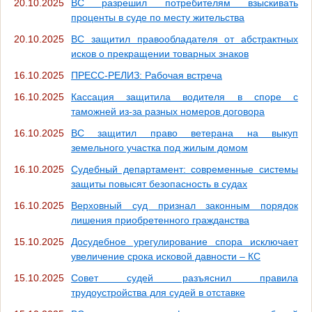
20.10.2025
ВС разрешил потребителям взыскивать
проценты в суде по месту жительства
20.10.2025
ВС защитил правообладателя от абстрактных
исков о прекращении товарных знаков
16.10.2025
ПРЕСС-РЕЛИЗ: Рабочая встреча
16.10.2025
Кассация защитила водителя в споре с
таможней из-за разных номеров договора
16.10.2025
ВС защитил право ветерана на выкуп
земельного участка под жилым домом
16.10.2025
Судебный департамент: современные системы
защиты повысят безопасность в судах
16.10.2025
Верховный суд признал законным порядок
лишения приобретенного гражданства
15.10.2025
Досудебное урегулирование спора исключает
увеличение срока исковой давности – КС
15.10.2025
Совет судей разъяснил правила
трудоустройства для судей в отставке