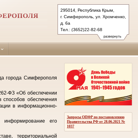
295014, Республика Крым,
ФЕРОПОЛЯ
г. Симферополь, ул. Хромченко,
д. 6а
Тел.: (3652)22-82-68
zheleznodorozhniy.krm@sudrf.ru
развернуть
уда города Симферополя
 262-ФЗ «Об обеспечении
з способов обеспечения
мации в информационно-
Запросы ОПФР по постановлению
е информирование его
Правительства РФ от 28.06.2021 №
1037
аве, территориальной