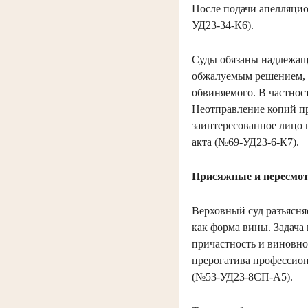
После подачи апелляцио
УД23-34-К6).
Суды обязаны надлежащи
обжалуемым решением, д
обвиняемого. В частност
Неотправление копий п
заинтересованное лицо в
акта (№69-УД23-6-К7).
Присяжные и пересмо
Верховный суд разъясня
как форма вины. Задача
причастность и виновно
прерогатива профессион
(№53-УД23-8СП-А5).