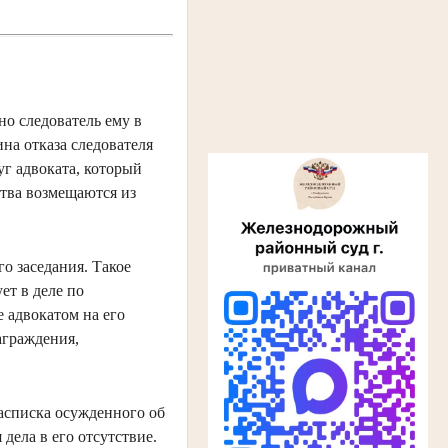
но следователь ему в
ина отказа следователя
уг адвоката, который
ства возмещаются из
о заседания. Такое
ет в деле по
е адвокатом на его
аграждения,
расписка осужденного об
дела в его отсутствие.