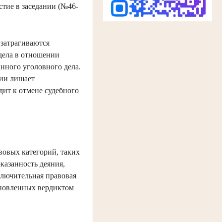
тие в заседании (№46-
 затрагиваются
дела в отношении
анного уголовного дела.
нии лишает
дит к отмене судебного
вовых категорий, таких
казанность деяния,
ключительная правовая
тановленных вердиктом