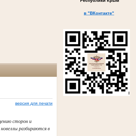
Республики Крым
в "ВКонтакте"
версия для печати
щению сторон и
 новеллы разбираются в