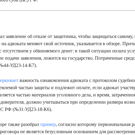
л заявление об отказе от защитника, чтобы защищаться самому, 
ы на адвоката меняют свой источник, указывается в обзоре. Прич
с отсутствием у обвиняемого денег: в такой ситуации оплата усл
ле подачи заявления, ложится на государство. Потраченные сред
(№44-УД23-14-К7).
еркивает
важность ознакомления адвоката с протоколом судебног
емлемой частью защиты и подлежит оплате, если адвокат участву
ляется частью материалов уголовного дела, и время, затраченно
доверителя, должно учитываться при определении размера возн
ВС РФ (№31-УД23-18-К6).
оре также разобрал
пример
, согласно которому первоначальная 
риговора не является безусловным основанием для рассмотрения 