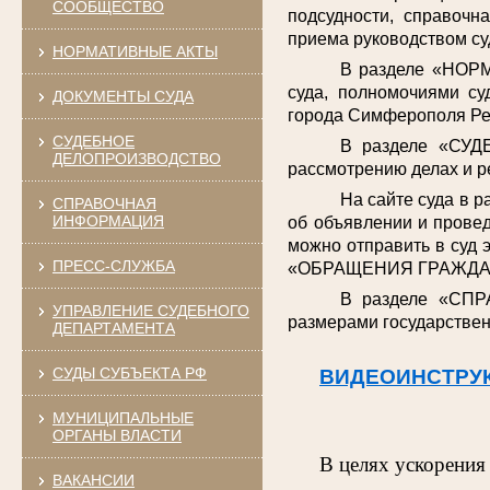
СООБЩЕСТВО
подсудности, справочн
приема руководством су
НОРМАТИВНЫЕ АКТЫ
В разделе «НОРМ
суда, полномочиями су
ДОКУМЕНТЫ СУДА
города Симферополя Ре
СУДЕБНОЕ
В разделе «СУД
ДЕЛОПРОИЗВОДСТВО
рассмотрению делах и р
На сайте суда в 
СПРАВОЧНАЯ
ИНФОРМАЦИЯ
об объявлении и провед
можно отправить в суд 
ПРЕСС-СЛУЖБА
«ОБРАЩЕНИЯ ГРАЖДА
В разделе «СПР
УПРАВЛЕНИЕ СУДЕБНОГО
размерами государствен
ДЕПАРТАМЕНТА
СУДЫ СУБЪЕКТА РФ
ВИДЕОИНСТРУ
МУНИЦИПАЛЬНЫЕ
ОРГАНЫ ВЛАСТИ
В целях ускорения
ВАКАНСИИ