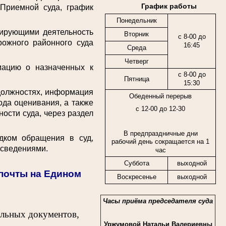
График работы
 Приемной суда, график
Понедельник
ирующими деятельность
Вторник
с 8-00 до
рожного районного суда
16:45
Среда
Четверг
цию о назначенных к
с 8-00 до
Пятница
15:30
должностях, информация
Обеденный перерыв
ода оценивания, а также
с 12-00 до 12-30
ости суда, через раздел
В предпраздничные дни
ком обращения в суд,
рабочий день сокращается на 1
 сведениями.
час
Суббота
выходной
спочты на Едином
Воскресенье
выходной
Часы приёма председателя суда
ельных документов,
Уржумовой Натальи Валериевны