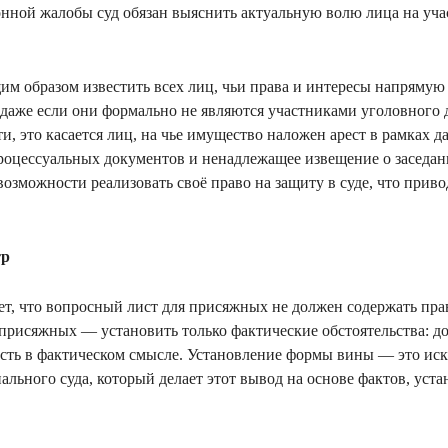
нной жалобы суд обязан выяснить актуальную волю лица на учас
м образом известить всех лиц, чьи права и интересы напрямую
аже если они формально не являются участниками уголовного 
и, это касается лиц, на чье имущество наложен арест в рамках д
роцессуальных документов и ненадлежащее извещение о заседа
озможности реализовать своё право на защиту в суде, что приво
тр
ет, что вопросный лист для присяжных не должен содержать пра
 присяжных — установить только фактические обстоятельства: до
сть в фактическом смысле. Установление формы вины — это ис
ального суда, который делает этот вывод на основе фактов, ус