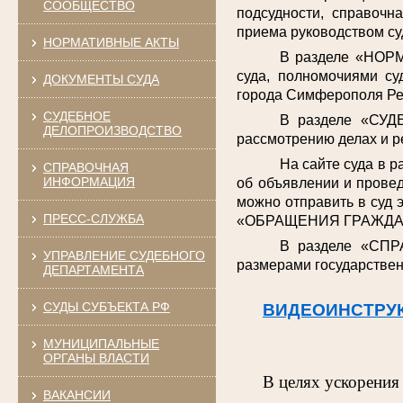
СООБЩЕСТВО
подсудности, справочн
приема руководством су
НОРМАТИВНЫЕ АКТЫ
В разделе «НОРМ
суда, полномочиями су
ДОКУМЕНТЫ СУДА
города Симферополя Ре
СУДЕБНОЕ
В разделе «СУД
ДЕЛОПРОИЗВОДСТВО
рассмотрению делах и р
На сайте суда в 
СПРАВОЧНАЯ
ИНФОРМАЦИЯ
об объявлении и провед
можно отправить в суд 
ПРЕСС-СЛУЖБА
«ОБРАЩЕНИЯ ГРАЖДА
В разделе «СПР
УПРАВЛЕНИЕ СУДЕБНОГО
размерами государствен
ДЕПАРТАМЕНТА
СУДЫ СУБЪЕКТА РФ
ВИДЕОИНСТРУ
МУНИЦИПАЛЬНЫЕ
ОРГАНЫ ВЛАСТИ
В целях ускорения
ВАКАНСИИ