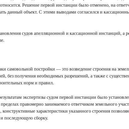
 относится. Решение первой инстанции было отменено, на ответ
ать данный объект. С этими выводами согласился и кассационн
новления судов апелляционной и кассационной инстанций, а р
ле.
и самовольной постройки — это возведение строения на земель
лей, без получения необходимых разрешений, а также с сущест
роительных норм и правил.
результатам экспертизы судом первой инстанции было установле
 пределах правомерно занимаемого ответчиком земельного участк
 конструктивные характеристики указанного строения позволя
 и последующую сборку.