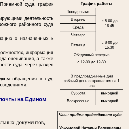
График работы
 Приемной суда, график
Понедельник
ирующими деятельность
Вторник
с 8-00 до
рожного районного суда
16:45
Среда
Четверг
цию о назначенных к
с 8-00 до
Пятница
15:30
должностях, информация
Обеденный перерыв
ода оценивания, а также
с 12-00 до 12-30
ости суда, через раздел
В предпраздничные дни
ком обращения в суд,
рабочий день сокращается на 1
 сведениями.
час
Суббота
выходной
спочты на Едином
Воскресенье
выходной
Часы приёма председателя суда
ельных документов,
Уржумовой Натальи Валериевны