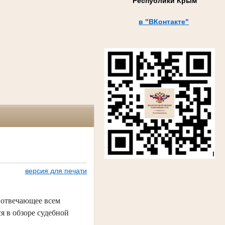
Республики Крым
в "ВКонтакте"
версия для печати
 отвечающее всем
я в обзоре судебной