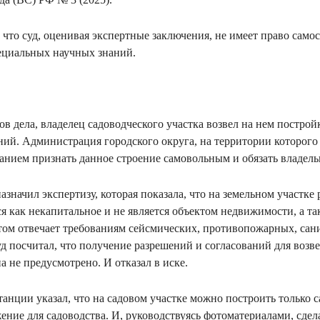
 что суд, оценивая экспертные заключения, не имеет право само
ециальных научных знаний.
ов дела, владелец садоводческого участка возвел на нем построй
ний. Администрация городского округа, на территории которого 
ванием признать данное строение самовольным и обязать владельц
значил экспертизу, которая показала, что на земельном участке 
я как некапитальное и не является объектом недвижимости, а т
 этом отвечает требованиям сейсмических, противопожарных, са
уд посчитал, что получение разрешений и согласований для возв
а не предусмотрено. И отказал в иске.
анции указал, что на садовом участке можно построить только 
ение для садоводства. И, руководствуясь фотоматериалами, сдел