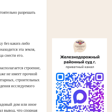
стоятельно разрешать
ку без каких-либо
находится эта земля,
а снести его.
располагается строение,
акже не имеет прочной
нитарных, строительных
едения исследуемого
садовый дом или иное
ал вывод, что спорная