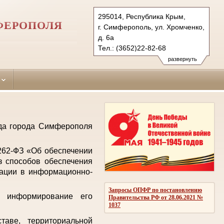
295014, Республика Крым,
ФЕРОПОЛЯ
г. Симферополь, ул. Хромченко,
д. 6а
Тел.: (3652)22-82-68
zheleznodorozhniy.krm@sudrf.ru
развернуть
уда города Симферополя
 262-ФЗ «Об обеспечении
з способов обеспечения
мации в информационно-
Запросы ОПФР по постановлению
е информирование его
Правительства РФ от 28.06.2021 №
1037
аве, территориальной