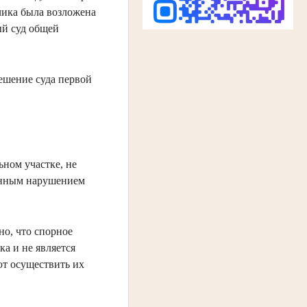
чика была возложена
ый суд общей
ешение суда первой
ном участке, не
венным нарушением
но, что спорное
а и не является
ют осуществить их