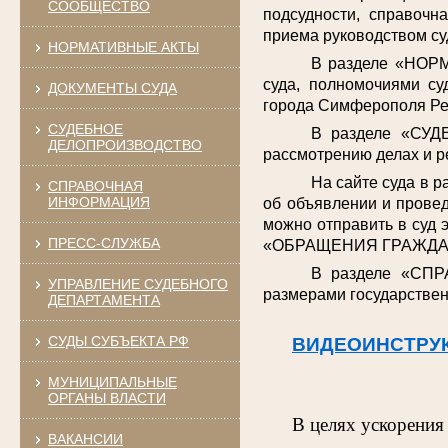
СООБЩЕСТВО
подсудности, справочн
приема руководством су
НОРМАТИВНЫЕ АКТЫ
В разделе «НОРМ
суда, полномочиями су
ДОКУМЕНТЫ СУДА
города Симферополя Ре
СУДЕБНОЕ
В разделе «СУД
ДЕЛОПРОИЗВОДСТВО
рассмотрению делах и р
На сайте суда в 
СПРАВОЧНАЯ
ИНФОРМАЦИЯ
об объявлении и провед
можно отправить в суд 
ПРЕСС-СЛУЖБА
«ОБРАЩЕНИЯ ГРАЖДА
В разделе «СПР
УПРАВЛЕНИЕ СУДЕБНОГО
размерами государствен
ДЕПАРТАМЕНТА
СУДЫ СУБЪЕКТА РФ
ВИДЕОИНСТРУ
МУНИЦИПАЛЬНЫЕ
ОРГАНЫ ВЛАСТИ
В целях ускорения
ВАКАНСИИ