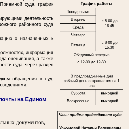
График работы
 Приемной суда, график
Понедельник
ирующими деятельность
Вторник
с 8-00 до
рожного районного суда
16:45
Среда
Четверг
цию о назначенных к
с 8-00 до
Пятница
15:30
должностях, информация
Обеденный перерыв
ода оценивания, а также
с 12-00 до 12-30
ости суда, через раздел
В предпраздничные дни
ком обращения в суд,
рабочий день сокращается на 1
 сведениями.
час
Суббота
выходной
спочты на Едином
Воскресенье
выходной
Часы приёма председателя суда
ельных документов,
Уржумовой Натальи Валериевны