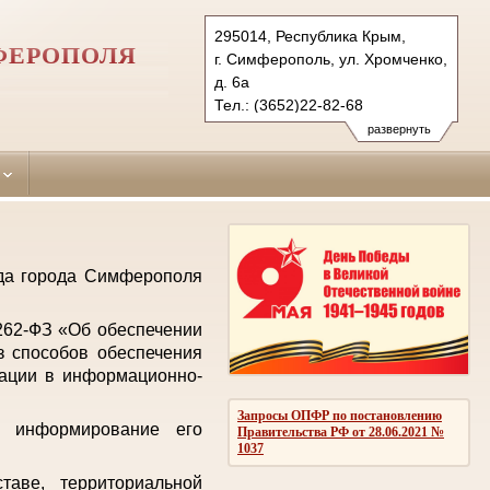
295014, Республика Крым,
ФЕРОПОЛЯ
г. Симферополь, ул. Хромченко,
д. 6а
Тел.: (3652)22-82-68
zheleznodorozhniy.krm@sudrf.ru
развернуть
уда города Симферополя
 262-ФЗ «Об обеспечении
з способов обеспечения
мации в информационно-
Запросы ОПФР по постановлению
е информирование его
Правительства РФ от 28.06.2021 №
1037
аве, территориальной