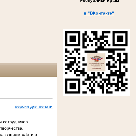
Республики Крым
в "ВКонтакте"
версия для печати
м сотрудников
творчества,
названием «Дети о