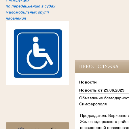
Инструкция
по передвижению в судах
маломобильных групп
населения
ПРЕСС-СЛУЖБА
Новости
Новость от 25.06.2025
Объявление благодарност
Симферополя
Председатель Верховного
Железнодорожного районн
посвященной празднован