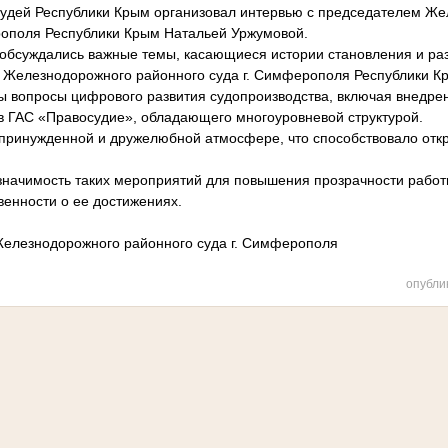
судей Республики Крым организовал интервью с председателем Ж
рополя Республики Крым Натальей Уржумовой.
обсуждались важные темы, касающиеся истории становления и ра
е Железнодорожного районного суда г. Симферополя Республики К
ы вопросы цифрового развития судопроизводства, включая внедре
 ГАС «Правосудие», обладающего многоуровневой структурой.
принужденной и дружелюбной атмосфере, что способствовало откр
значимость таких мероприятий для повышения прозрачности работ
енности о ее достижениях.
Железнодорожного районного суда г. Симферополя
опубли