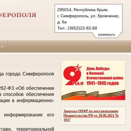
295014, Республика Крым,
ФЕРОПОЛЯ
г. Симферополь, ул. Хромченко,
д. 6а
Тел.: (3652)22-82-68
zheleznodorozhniy.krm@sudrf.ru
развернуть
уда города Симферополя
 262-ФЗ «Об обеспечении
з способов обеспечения
мации в информационно-
Запросы ОПФР по постановлению
е информирование его
Правительства РФ от 28.06.2021 №
1037
аве, территориальной