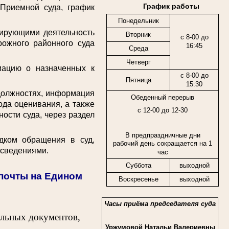
График работы
 Приемной суда, график
Понедельник
ирующими деятельность
Вторник
с 8-00 до
рожного районного суда
16:45
Среда
Четверг
цию о назначенных к
с 8-00 до
Пятница
15:30
должностях, информация
Обеденный перерыв
ода оценивания, а также
с 12-00 до 12-30
ости суда, через раздел
В предпраздничные дни
ком обращения в суд,
рабочий день сокращается на 1
 сведениями.
час
Суббота
выходной
спочты на Едином
Воскресенье
выходной
Часы приёма председателя суда
ельных документов,
Уржумовой Натальи Валериевны