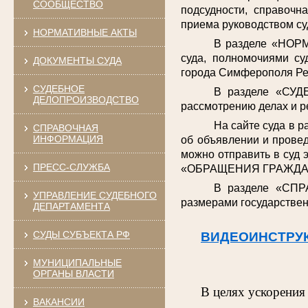
СООБЩЕСТВО
подсудности, справочн
приема руководством су
НОРМАТИВНЫЕ АКТЫ
В разделе «НОРМ
суда, полномочиями су
ДОКУМЕНТЫ СУДА
города Симферополя Ре
СУДЕБНОЕ
В разделе «СУД
ДЕЛОПРОИЗВОДСТВО
рассмотрению делах и р
На сайте суда в 
СПРАВОЧНАЯ
ИНФОРМАЦИЯ
об объявлении и провед
можно отправить в суд 
ПРЕСС-СЛУЖБА
«ОБРАЩЕНИЯ ГРАЖДА
В разделе «СПР
УПРАВЛЕНИЕ СУДЕБНОГО
размерами государствен
ДЕПАРТАМЕНТА
СУДЫ СУБЪЕКТА РФ
ВИДЕОИНСТРУ
МУНИЦИПАЛЬНЫЕ
ОРГАНЫ ВЛАСТИ
В целях ускорения
ВАКАНСИИ