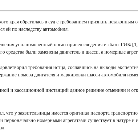
ого края обратилась в суд с требованием признать незаконным 
ся ей по наследству автомобиля.
ешения уполномоченный орган привел сведения из базы ГИБДД,
ого средства были заменены двигатель и шасси, а номерные агре
довлетворил требования истца, сославшись на выводы экспертиз
ержание номера двигателя и маркировки шасси автомобиля изме
ной и кассационной инстанций данное решение отменили и отк
л, что у заявительницы имеется оригинал паспорта транспортног
и первоначально номерными агрегатами существует в натуре и и
ал.