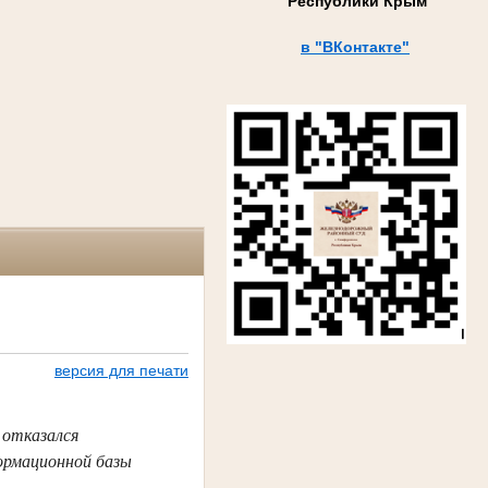
Республики Крым
в "ВКонтакте"
версия для печати
 отказался
ормационной базы