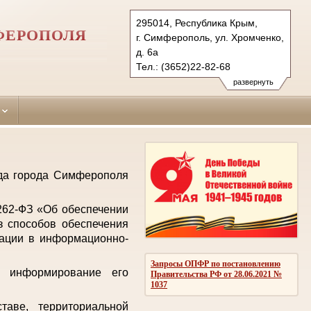
295014, Республика Крым,
ФЕРОПОЛЯ
г. Симферополь, ул. Хромченко,
д. 6а
Тел.: (3652)22-82-68
zheleznodorozhniy.krm@sudrf.ru
развернуть
уда города Симферополя
 262-ФЗ «Об обеспечении
з способов обеспечения
мации в информационно-
Запросы ОПФР по постановлению
е информирование его
Правительства РФ от 28.06.2021 №
1037
аве, территориальной