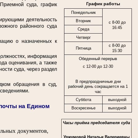
График работы
 Приемной суда, график
Понедельник
ирующими деятельность
Вторник
с 8-00 до
рожного районного суда
16:45
Среда
Четверг
цию о назначенных к
с 8-00 до
Пятница
15:30
должностях, информация
Обеденный перерыв
ода оценивания, а также
с 12-00 до 12-30
ости суда, через раздел
В предпраздничные дни
ком обращения в суд,
рабочий день сокращается на 1
 сведениями.
час
Суббота
выходной
спочты на Едином
Воскресенье
выходной
Часы приёма председателя суда
ельных документов,
Уржумовой Натальи Валериевны