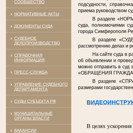
СООБЩЕСТВО
подсудности, справочн
приема руководством су
НОРМАТИВНЫЕ АКТЫ
В разделе «НОРМ
суда, полномочиями су
ДОКУМЕНТЫ СУДА
города Симферополя Ре
СУДЕБНОЕ
В разделе «СУД
ДЕЛОПРОИЗВОДСТВО
рассмотрению делах и р
На сайте суда в 
СПРАВОЧНАЯ
ИНФОРМАЦИЯ
об объявлении и провед
можно отправить в суд 
ПРЕСС-СЛУЖБА
«ОБРАЩЕНИЯ ГРАЖДА
В разделе «СПР
УПРАВЛЕНИЕ СУДЕБНОГО
размерами государствен
ДЕПАРТАМЕНТА
СУДЫ СУБЪЕКТА РФ
ВИДЕОИНСТРУ
МУНИЦИПАЛЬНЫЕ
ОРГАНЫ ВЛАСТИ
В целях ускорения
ВАКАНСИИ