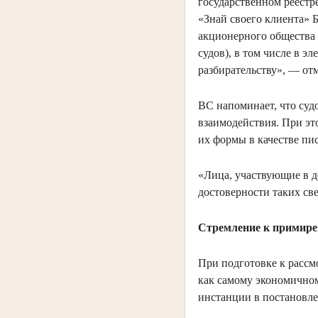
государственном реестр
«Знай своего клиента» 
акционерного общества
судов), в том числе в э
разбирательству», — от
ВС напоминает, что су
взаимодействия. При эт
их формы в качестве пис
«Лица, участвующие в д
достоверности таких св
Стремление к примир
При подготовке к расс
как самому экономичном
инстанции в постановл