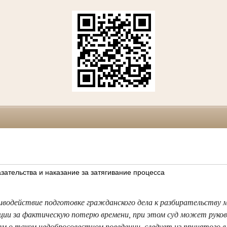
зательства и наказание за затягивание процесса
водействие подготовке гражданского дела к разбирательству
ации за фактическую потерю времени, при этом суд может руко
 о таком недобросовестном поведении, следует из принятого в