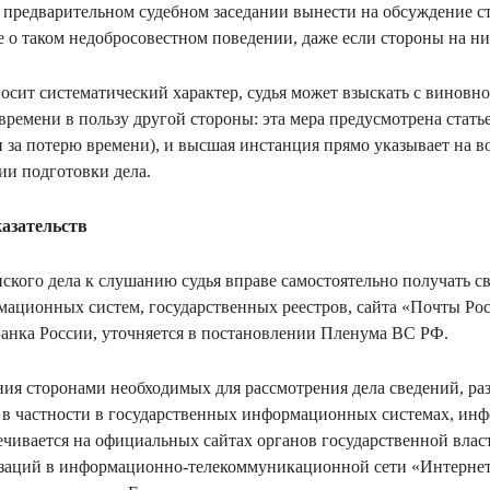
в предварительном судебном заседании вынести на обсуждение ст
 о таком недобросовестном поведении, даже если стороны на ни
осит систематический характер, судья может взыскать с винов
времени в пользу другой стороны: эта мера предусмотрена стат
 за потерю времени), и высшая инстанция прямо указывает на в
ии подготовки дела.
казательств
ского дела к слушанию судья вправе самостоятельно получать с
мационных систем, государственных реестров, сайта «Почты Ро
Банка России, уточняется в постановлении Пленума ВС РФ.
ния сторонами необходимых для рассмотрения дела сведений, р
 в частности в государственных информационных системах, ин
ечивается на официальных сайтах органов государственной влас
изаций в информационно-телекоммуникационной сети «Интернет