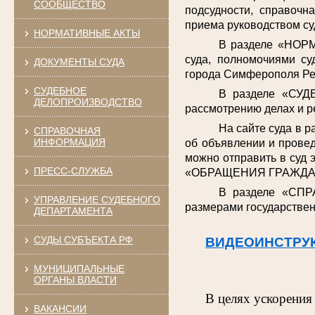
СООБЩЕСТВО
подсудности, справочн
приема руководством су
НОРМАТИВНЫЕ АКТЫ
В разделе «НОРМ
суда, полномочиями су
ДОКУМЕНТЫ СУДА
города Симферополя Ре
СУДЕБНОЕ
В разделе «СУД
ДЕЛОПРОИЗВОДСТВО
рассмотрению делах и р
На сайте суда в 
СПРАВОЧНАЯ
ИНФОРМАЦИЯ
об объявлении и провед
можно отправить в суд 
ПРЕСС-СЛУЖБА
«ОБРАЩЕНИЯ ГРАЖДА
В разделе «СПР
УПРАВЛЕНИЕ СУДЕБНОГО
размерами государствен
ДЕПАРТАМЕНТА
СУДЫ СУБЪЕКТА РФ
ВИДЕОИНСТРУ
МУНИЦИПАЛЬНЫЕ
ОРГАНЫ ВЛАСТИ
В целях ускорения
ВАКАНСИИ