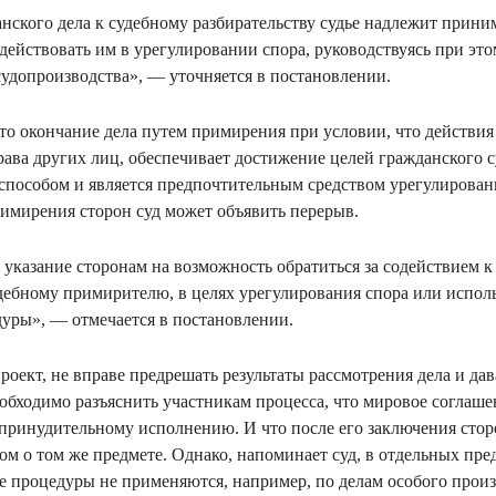
нского дела к судебному разбирательству судье надлежит прини
действовать им в урегулировании спора, руководствуясь при это
судопроизводства», — уточняется в постановлении.
что окончание дела путем примирения при условии, что действия
рава других лиц, обеспечивает достижение целей гражданского 
пособом и является предпочтительным средством урегулирован
римирения сторон суд может объявить перерыв.
указание сторонам на возможность обратиться за содействием к 
удебному примирителю, в целях урегулирования спора или испол
уры», — отмечается в постановлении.
проект, не вправе предрешать результаты рассмотрения дела и д
еобходимо разъяснить участникам процесса, что мировое соглаше
принудительному исполнению. И что после его заключения стор
ром о том же предмете. Однако, напоминает суд, в отдельных пр
 процедуры не применяются, например, по делам особого произ