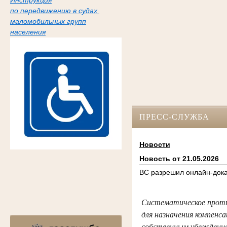
Инструкция
по передвижению в судах
маломобильных групп
населения
ПРЕСС-СЛУЖБА
Новости
Новость от 21.05.2026
ВС разрешил онлайн-дока
Систематическое проти
для назначения компенс
собственным убеждением