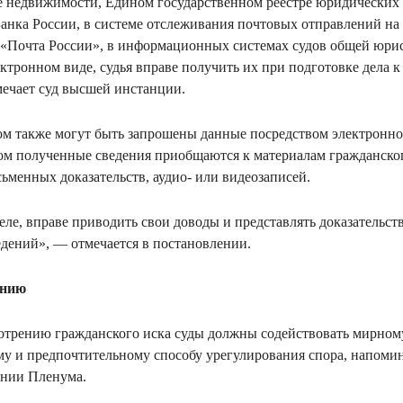
е недвижимости, Едином государственном реестре юридических 
Банка России, в системе отслеживания почтовых отправлений на
 «Почта России», в информационных системах судов общей юр
лектронном виде, судья вправе получить их при подготовке дела 
мечает суд высшей инстанции.
дом также могут быть запрошены данные посредством электрон
ом полученные сведения приобщаются к материалам гражданског
ьменных доказательств, аудио- или видеозаписей.
еле, вправе приводить свои доводы и представлять доказательст
едений», — отмечается в постановлении.
ению
мотрению гражданского иска суды должны содействовать мирном
у и предпочтительному способу урегулирования спора, напоми
ении Пленума.