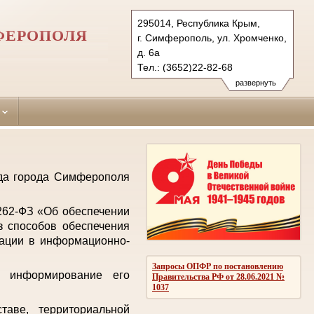
295014, Республика Крым,
ФЕРОПОЛЯ
г. Симферополь, ул. Хромченко,
д. 6а
Тел.: (3652)22-82-68
zheleznodorozhniy.krm@sudrf.ru
развернуть
уда города Симферополя
 262-ФЗ «Об обеспечении
з способов обеспечения
мации в информационно-
Запросы ОПФР по постановлению
е информирование его
Правительства РФ от 28.06.2021 №
1037
аве, территориальной