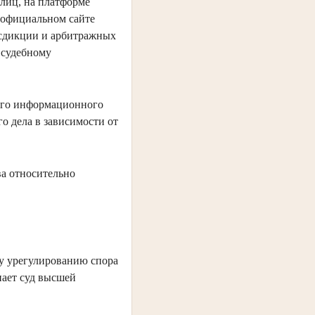
лиц, на платформе
 официальном сайте
исдикции и арбитражных
к судебному
ного информационного
о дела в зависимости от
ва относительно
у урегулированию спора
нает суд высшей