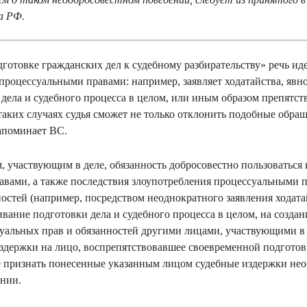
а РФ.
готовке гражданских дел к судебному разбирательству» речь иде
 процессуальными правами: например, заявляет ходатайства, явн
 дела и судебного процесса в целом, или иным образом препятс
таких случаях судья сможет не только отклонить подобные обра
апоминает ВС.
м, участвующим в деле, обязанность добросовестно пользоватьс
авами, а также последствия злоупотребления процессуальными 
остей (например, посредством неоднократного заявления ходат
вание подготовки дела и судебного процесса в целом, на создан
альных прав и обязанностей другими лицами, участвующими в д
издержки на лицо, воспрепятствовавшее своевременной подготов
не признать понесенные указанным лицом судебные издержки н
ении.