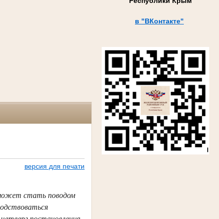
Республики Крым
в "ВКонтакте"
версия для печати
 может стать поводом
водствоваться
 четверг постановления