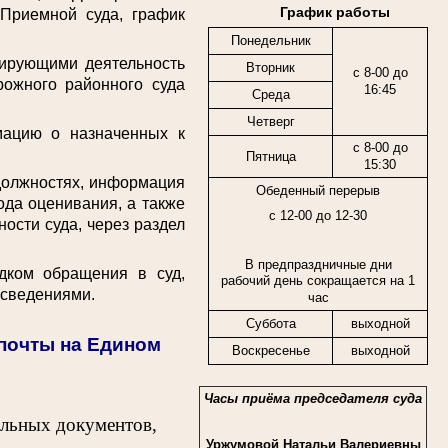
График работы
 Приемной суда, график
Понедельник
ирующими деятельность
Вторник
с 8-00 до
рожного районного суда
16:45
Среда
Четверг
цию о назначенных к
с 8-00 до
Пятница
15:30
должностях, информация
Обеденный перерыв
ода оценивания, а также
с 12-00 до 12-30
ости суда, через раздел
В предпраздничные дни
ком обращения в суд,
рабочий день сокращается на 1
 сведениями.
час
Суббота
выходной
спочты на Едином
Воскресенье
выходной
Часы приёма председателя суда
ельных документов,
Уржумовой Натальи Валериевны