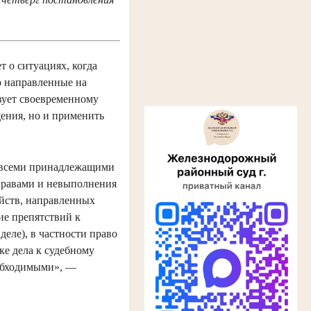
т о ситуациях, когда
о направленные на
твует своевременному
щения, но и применить
я всеми принадлежащими
правами и невыполнения
айств, направленных
ие препятствий к
еле), в частности право
ке дела к судебному
еобходимыми», —