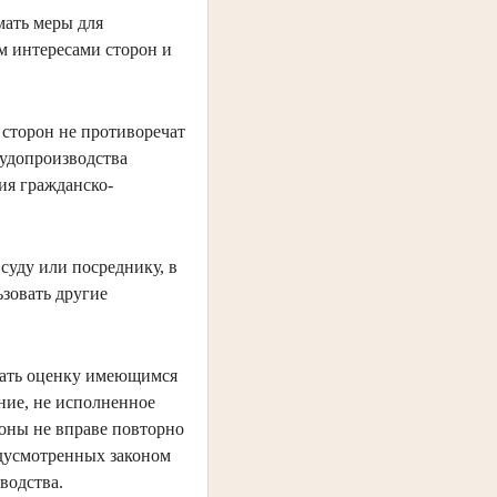
мать меры для
м интересами сторон и
 сторон не противоречат
судопроизводства
ия гражданско-
суду или посреднику, в
ьзовать другие
авать оценку имеющимся
ние, не исполненное
оны не вправе повторно
едусмотренных законом
водства.