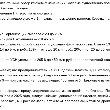
Читайте ниже обзор ключевых изменений, которые существенно пов
 обычных граждан.
нение НК: все, что нужно знать
 вступающее в силу с 1 января, — повышение налогов. Коротко н
ыль организаций выросла с 20 до 25%.
ыль для IT-компаний — с 0 до 5%.
ая шкала налогообложения по доходам физических лиц. Ставка 13
2,4 до 5 млн руб.; 18% — от 5 до 20 млн руб.; 20% — от 20 до 50 
ения УСН увеличен с 265,8 до 450 млн руб., порог остаточной ст
.
ивают, что предприниматели на УСН должны платить НДС. Их могут
вующий налоговый период будут меньше 60 млн руб. Пониженная с
, 7% — при суммах, не превышающих 450 млн руб. Налоговые вычет
тр реформы предусматривает амнистию за дробление бизнеса. Пр
изнеса с 2025 года, смогут избежать доначислений налогов, пеней
ет работать, мы рассказывали в тексте «Налоговая амнистия за дроб
ю».