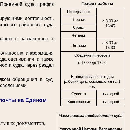
График работы
 Приемной суда, график
Понедельник
ирующими деятельность
Вторник
с 8-00 до
рожного районного суда
16:45
Среда
Четверг
цию о назначенных к
с 8-00 до
Пятница
15:30
должностях, информация
Обеденный перерыв
ода оценивания, а также
с 12-00 до 12-30
ости суда, через раздел
В предпраздничные дни
ком обращения в суд,
рабочий день сокращается на 1
 сведениями.
час
Суббота
выходной
спочты на Едином
Воскресенье
выходной
Часы приёма председателя суда
ельных документов,
Уржумовой Натальи Валериевны