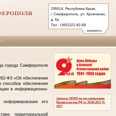
295014, Республика Крым,
ФЕРОПОЛЯ
г. Симферополь, ул. Хромченко,
д. 6а
Тел.: (3652)22-82-68
zheleznodorozhniy.krm@sudrf.ru
развернуть
уда города Симферополя
 262-ФЗ «Об обеспечении
з способов обеспечения
мации в информационно-
Запросы ОПФР по постановлению
е информирование его
Правительства РФ от 28.06.2021 №
1037
аве, территориальной