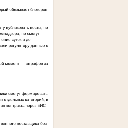
орый обязывает блогеров
ету публиковать посты, но
омнадзора, не смогут
ение суток и до
вили регулятору данные о
бой момент — штрафов за
чики смогут формировать
я отдельных категорий, в
ия контракта через ЕИС
ственного поставщика без