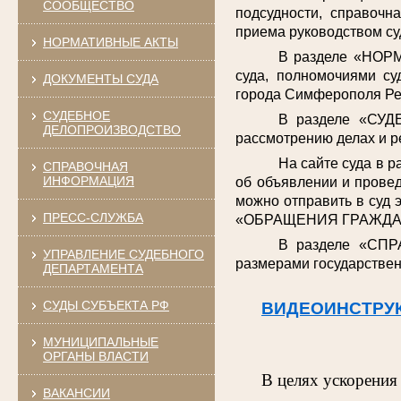
СООБЩЕСТВО
подсудности, справочн
приема руководством су
НОРМАТИВНЫЕ АКТЫ
В разделе «НОРМ
суда, полномочиями су
ДОКУМЕНТЫ СУДА
города Симферополя Ре
СУДЕБНОЕ
В разделе «СУД
ДЕЛОПРОИЗВОДСТВО
рассмотрению делах и р
На сайте суда в 
СПРАВОЧНАЯ
ИНФОРМАЦИЯ
об объявлении и провед
можно отправить в суд 
ПРЕСС-СЛУЖБА
«ОБРАЩЕНИЯ ГРАЖДА
В разделе «СПР
УПРАВЛЕНИЕ СУДЕБНОГО
размерами государствен
ДЕПАРТАМЕНТА
СУДЫ СУБЪЕКТА РФ
ВИДЕОИНСТРУ
МУНИЦИПАЛЬНЫЕ
ОРГАНЫ ВЛАСТИ
В целях ускорения
ВАКАНСИИ