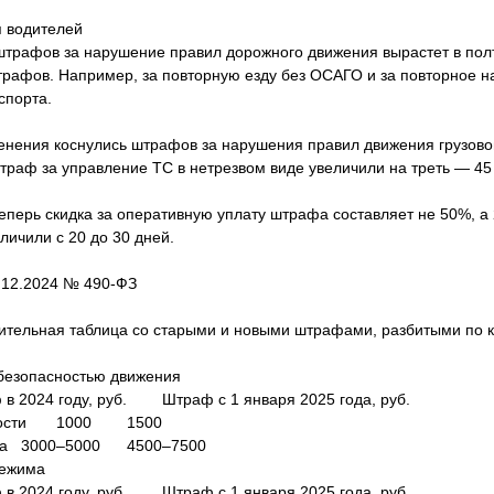
 водителей
штрафов за нарушение правил дорожного движения вырастет в полт
трафов. Например, за повторную езду без ОСАГО и за повторное 
спорта.
нения коснулись штрафов за нарушения правил движения грузово
штраф за управление ТС в нетрезвом виде увеличили на треть — 45 
еперь скидка за оперативную уплату штрафа составляет не 50%, а
личили с 20 до 30 дней.
.12.2024 № 490-ФЗ
тельная таблица со старыми и новыми штрафами, разбитыми по к
безопасностью движения
в 2024 году, руб.
Штраф с 1 января 2025 года, руб.
ости
1000
1500
а
3000–5000
4500–7500
режима
в 2024 году, руб.
Штраф с 1 января 2025 года, руб.