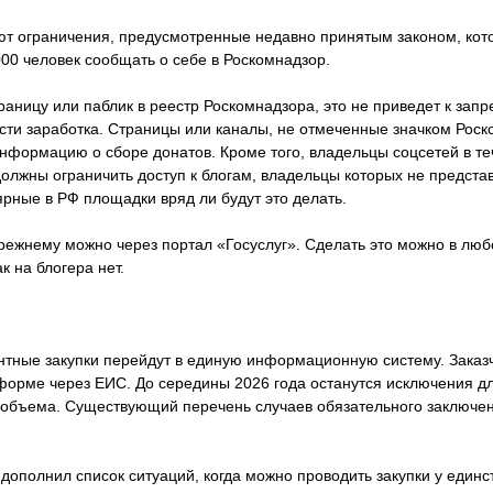
ют ограничения, предусмотренные недавно принятым законом, кот
00 человек сообщать о себе в Роскомнадзор.
раницу или паблик в реестр Роскомнадзора, это не приведет к запр
сти заработка. Страницы или каналы, не отмеченные значком Роск
формацию о сборе донатов. Кроме того, владельцы соцсетей в теч
олжны ограничить доступ к блогам, владельцы которых не предста
рные в РФ площадки вряд ли будут это делать.
прежнему можно через портал «Госуслуг». Сделать это можно в лю
к на блогера нет.
ентные закупки перейдут в единую информационную систему. Заказ
форме через ЕИС. До середины 2026 года останутся исключения дл
о объема. Существующий перечень случаев обязательного заключен
 дополнил список ситуаций, когда можно проводить закупки у един