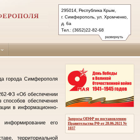
295014, Республика Крым,
ФЕРОПОЛЯ
г. Симферополь, ул. Хромченко,
д. 6а
Тел.: (3652)22-82-68
zheleznodorozhniy.krm@sudrf.ru
развернуть
уда города Симферополя
 262-ФЗ «Об обеспечении
з способов обеспечения
мации в информационно-
Запросы ОПФР по постановлению
е информирование его
Правительства РФ от 28.06.2021 №
1037
аве, территориальной