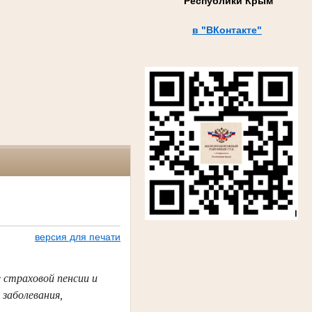
Республики Крым
в "ВКонтакте"
версия для печати
 страховой пенсии и
 заболевания,