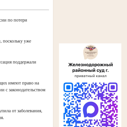
сии по потери
, поскольку уже
ссация поддержали
ащих имеют право на
ии с законодательством
упила от заболевания,
я.