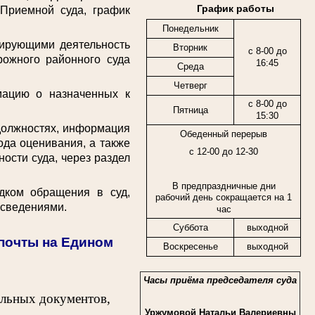
График работы
 Приемной суда, график
Понедельник
ирующими деятельность
Вторник
с 8-00 до
рожного районного суда
16:45
Среда
Четверг
цию о назначенных к
с 8-00 до
Пятница
15:30
должностях, информация
Обеденный перерыв
ода оценивания, а также
с 12-00 до 12-30
ости суда, через раздел
В предпраздничные дни
ком обращения в суд,
рабочий день сокращается на 1
 сведениями.
час
Суббота
выходной
спочты на Едином
Воскресенье
выходной
Часы приёма председателя суда
ельных документов,
Уржумовой Натальи Валериевны