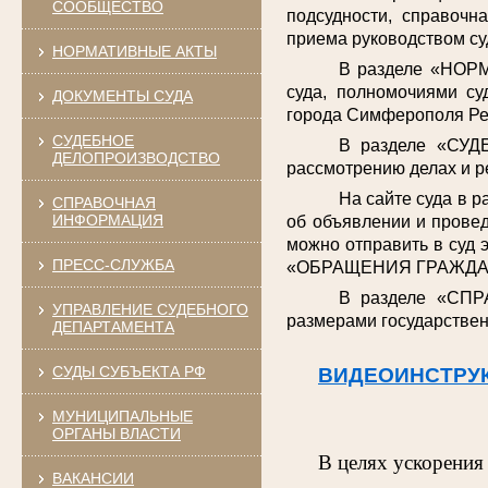
СООБЩЕСТВО
подсудности, справочн
приема руководством су
НОРМАТИВНЫЕ АКТЫ
В разделе «НОРМ
суда, полномочиями су
ДОКУМЕНТЫ СУДА
города Симферополя Ре
СУДЕБНОЕ
В разделе «СУД
ДЕЛОПРОИЗВОДСТВО
рассмотрению делах и р
На сайте суда в 
СПРАВОЧНАЯ
ИНФОРМАЦИЯ
об объявлении и провед
можно отправить в суд 
ПРЕСС-СЛУЖБА
«ОБРАЩЕНИЯ ГРАЖДА
В разделе «СПР
УПРАВЛЕНИЕ СУДЕБНОГО
размерами государствен
ДЕПАРТАМЕНТА
СУДЫ СУБЪЕКТА РФ
ВИДЕОИНСТРУ
МУНИЦИПАЛЬНЫЕ
ОРГАНЫ ВЛАСТИ
В целях ускорения
ВАКАНСИИ