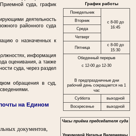
График работы
 Приемной суда, график
Понедельник
ирующими деятельность
Вторник
с 8-00 до
рожного районного суда
16:45
Среда
Четверг
цию о назначенных к
с 8-00 до
Пятница
15:30
должностях, информация
Обеденный перерыв
ода оценивания, а также
с 12-00 до 12-30
ости суда, через раздел
В предпраздничные дни
ком обращения в суд,
рабочий день сокращается на 1
 сведениями.
час
Суббота
выходной
спочты на Едином
Воскресенье
выходной
Часы приёма председателя суда
ельных документов,
Уржумовой Натальи Валериевны