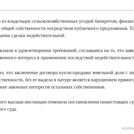
о из владельцев сельскохозяйственных угодий банкротом, фина
е общей собственности посредством публичного предложения. То
нании сделки недействительной.
азали в удовлетворении требований, сославшись на то, что заяв
венного интереса в применении последствий недействительност
ал, что заключение договора купли-продажи земельной доли с л
ственности, без ее выдела в натуре является нарушением прямог
ение законных интересов остальных собственников.
ого высшая инстанция отменила постановления нижестоящих с
ого суда.
опубли