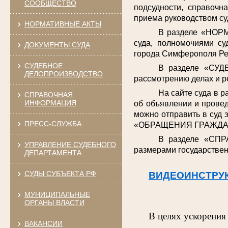
СООБЩЕСТВО
подсудности, справочн
приема руководством су
НОРМАТИВНЫЕ АКТЫ
В разделе «НОРМ
суда, полномочиями су
ДОКУМЕНТЫ СУДА
города Симферополя Ре
СУДЕБНОЕ
В разделе «СУД
ДЕЛОПРОИЗВОДСТВО
рассмотрению делах и р
На сайте суда в 
СПРАВОЧНАЯ
ИНФОРМАЦИЯ
об объявлении и провед
можно отправить в суд 
ПРЕСС-СЛУЖБА
«ОБРАЩЕНИЯ ГРАЖДА
В разделе «СПР
УПРАВЛЕНИЕ СУДЕБНОГО
размерами государствен
ДЕПАРТАМЕНТА
СУДЫ СУБЪЕКТА РФ
ВИДЕОИНСТРУ
МУНИЦИПАЛЬНЫЕ
ОРГАНЫ ВЛАСТИ
В целях ускорения
ВАКАНСИИ