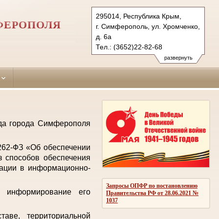
295014, Республика Крым,
ФЕРОПОЛЯ
г. Симферополь, ул. Хромченко,
д. 6а
Тел.: (3652)22-82-68
zheleznodorozhniy.krm@sudrf.ru
развернуть
уда города Симферополя
 262-ФЗ «Об обеспечении
з способов обеспечения
мации в информационно-
Запросы ОПФР по постановлению
е информирование его
Правительства РФ от 28.06.2021 №
1037
аве, территориальной