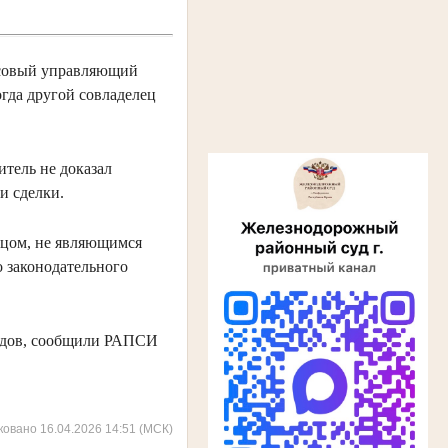
нсовый управляющий
гда другой совладелец
итель не доказал
и сделки.
ицом, не являющимся
о законодательного
удов, сообщили РАПСИ
ковано 16.04.2026 14:51 (МСК)