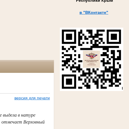
Республики Крым
в "ВКонтакте"
версия для печати
е выдела в натуре
, отмечает Верховный