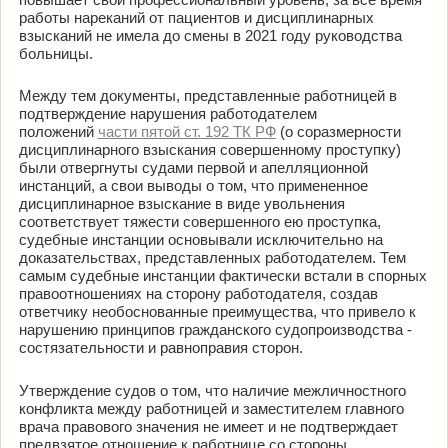
работы нареканий от пациентов и дисциплинарных
взысканий не имела до смены в 2021 году руководства
больницы.
Между тем документы, представленные работницей в
подтверждение нарушения работодателем
положений
части пятой ст. 192 ТК РФ
(о соразмерности
дисциплинарного взыскания совершенному проступку)
были отвергнуты судами первой и апелляционной
инстанций, а свои выводы о том, что примененное
дисциплинарное взыскание в виде увольнения
соответствует тяжести совершенного ею проступка,
судебные инстанции основывали исключительно на
доказательствах, представленных работодателем. Тем
самым судебные инстанции фактически встали в спорных
правоотношениях на сторону работодателя, создав
ответчику необоснованные преимущества, что привело к
нарушению принципов гражданского судопроизводства -
состязательности и равноправия сторон.
Утверждение судов о том, что наличие межличностного
конфликта между работницей и заместителем главного
врача правового значения не имеет и не подтверждает
предвзятое отношение к работнице со стороны