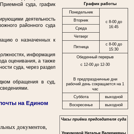
График работы
 Приемной суда, график
Понедельник
ирующими деятельность
Вторник
с 8-00 до
рожного районного суда
16:45
Среда
Четверг
цию о назначенных к
с 8-00 до
Пятница
15:30
должностях, информация
Обеденный перерыв
ода оценивания, а также
с 12-00 до 12-30
ости суда, через раздел
В предпраздничные дни
ком обращения в суд,
рабочий день сокращается на 1
 сведениями.
час
Суббота
выходной
спочты на Едином
Воскресенье
выходной
Часы приёма председателя суда
ельных документов,
Уржумовой Натальи Валериевны