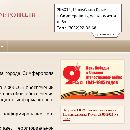
295014, Республика Крым,
ФЕРОПОЛЯ
г. Симферополь, ул. Хромченко,
д. 6а
Тел.: (3652)22-82-68
zheleznodorozhniy.krm@sudrf.ru
развернуть
уда города Симферополя
 262-ФЗ «Об обеспечении
з способов обеспечения
мации в информационно-
Запросы ОПФР по постановлению
е информирование его
Правительства РФ от 28.06.2021 №
1037
аве, территориальной