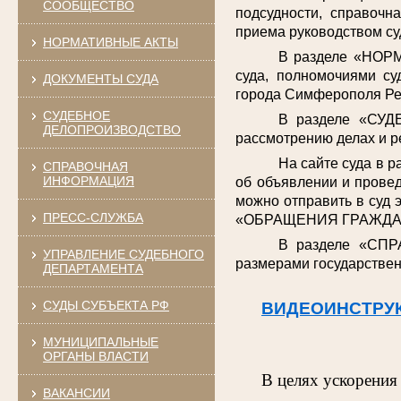
СООБЩЕСТВО
подсудности, справочн
приема руководством су
НОРМАТИВНЫЕ АКТЫ
В разделе «НОРМ
суда, полномочиями су
ДОКУМЕНТЫ СУДА
города Симферополя Ре
СУДЕБНОЕ
В разделе «СУД
ДЕЛОПРОИЗВОДСТВО
рассмотрению делах и р
На сайте суда в 
СПРАВОЧНАЯ
ИНФОРМАЦИЯ
об объявлении и провед
можно отправить в суд 
ПРЕСС-СЛУЖБА
«ОБРАЩЕНИЯ ГРАЖДА
В разделе «СПР
УПРАВЛЕНИЕ СУДЕБНОГО
размерами государствен
ДЕПАРТАМЕНТА
СУДЫ СУБЪЕКТА РФ
ВИДЕОИНСТРУ
МУНИЦИПАЛЬНЫЕ
ОРГАНЫ ВЛАСТИ
В целях ускорения
ВАКАНСИИ