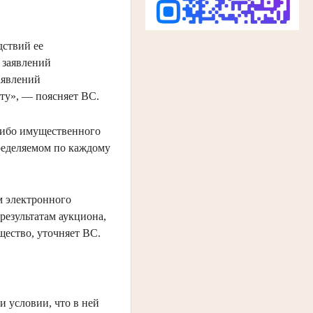
дствий ее
 заявлений
аявлений
ту», — поясняет ВС.
 либо имущественного
пределяемом по каждому
м электронного
результатам аукциона,
щество, уточняет ВС.
 условии, что в ней