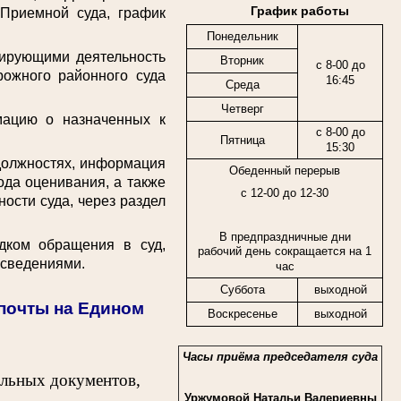
График работы
 Приемной суда, график
Понедельник
ирующими деятельность
Вторник
с 8-00 до
рожного районного суда
16:45
Среда
Четверг
цию о назначенных к
с 8-00 до
Пятница
15:30
должностях, информация
Обеденный перерыв
ода оценивания, а также
с 12-00 до 12-30
ости суда, через раздел
В предпраздничные дни
ком обращения в суд,
рабочий день сокращается на 1
 сведениями.
час
Суббота
выходной
спочты на Едином
Воскресенье
выходной
Часы приёма председателя суда
ельных документов,
Уржумовой Натальи Валериевны