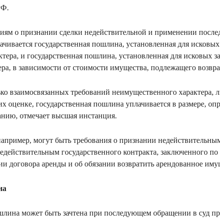
РФ.
иям о признании сделки недействительной и применении после
ачивается государственная пошлина, установленная для исковых
тера, и государственная пошлина, установленная для исковых з
ра, в зависимости от стоимости имущества, подлежащего возвра
лько взаимосвязанных требований неимущественного характера,
их оценке, государственная пошлина уплачивается в размере, о
анию, отмечает высшая инстанция.
апример, могут быть требования о признании недействительны
едействительным государственного контракта, заключенного по 
ии договора аренды и об обязании возвратить арендованное иму
ина
шлина может быть зачтена при последующем обращении в суд при