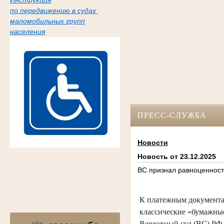
Инструкция
по передвижению в судах
маломобильных групп
населения
ПРЕСС-СЛУЖБА
Новости
Новость от 23.12.2025
ВС признал равноценност
К платежным документам
классические «бумажные
Верховный суд (ВС) РФ 