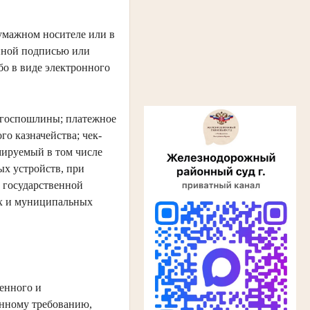
умажном носителе или в
онной подписью или
о в виде электронного
е госпошлины; платежное
о казначейства; чек-
мируемый в том числе
х устройств, при
е государственной
ых и муниципальных
енного и
енному требованию,