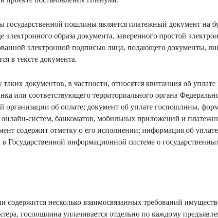
ы государственной пошлины является платежный документ на б
де электронного образа документа, заверенного простой электр
ванной электронной подписью лица, подающего документы, либ
тся в тексте документа.
у таких документов, в частности, относятся квитанция об уплат
анка или соответствующего территориального органа Федеральног
ой организации об оплате; документ об уплате госпошлины, фор
 онлайн-систем, банкоматов, мобильных приложений и платежны
умент содержит отметку о его исполнении; информация об уплат
 в Государственной информационной системе о государственн
ии содержится несколько взаимосвязанных требований имуществ
тера, госпошлина уплачивается отдельно по каждому предъявл