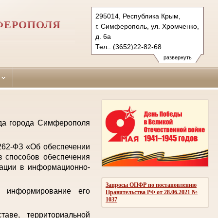
295014, Республика Крым,
ФЕРОПОЛЯ
г. Симферополь, ул. Хромченко,
д. 6а
Тел.: (3652)22-82-68
zheleznodorozhniy.krm@sudrf.ru
развернуть
уда города Симферополя
 262-ФЗ «Об обеспечении
з способов обеспечения
мации в информационно-
Запросы ОПФР по постановлению
е информирование его
Правительства РФ от 28.06.2021 №
1037
аве, территориальной