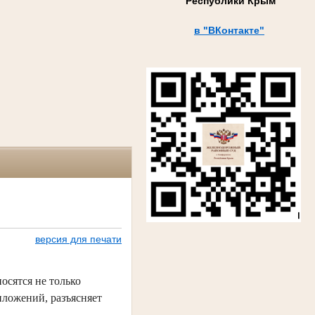
Республики Крым
в "ВКонтакте"
версия для печати
осятся не только
иложений, разъясняет