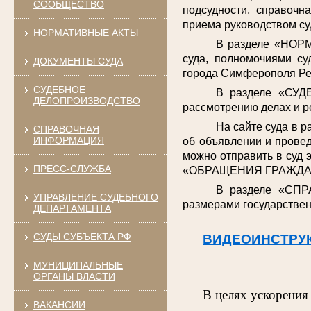
СООБЩЕСТВО
подсудности, справочн
приема руководством су
НОРМАТИВНЫЕ АКТЫ
В разделе «НОРМ
суда, полномочиями су
ДОКУМЕНТЫ СУДА
города Симферополя Ре
СУДЕБНОЕ
В разделе «СУД
ДЕЛОПРОИЗВОДСТВО
рассмотрению делах и р
На сайте суда в 
СПРАВОЧНАЯ
ИНФОРМАЦИЯ
об объявлении и провед
можно отправить в суд 
ПРЕСС-СЛУЖБА
«ОБРАЩЕНИЯ ГРАЖДА
В разделе «СПР
УПРАВЛЕНИЕ СУДЕБНОГО
размерами государствен
ДЕПАРТАМЕНТА
СУДЫ СУБЪЕКТА РФ
ВИДЕОИНСТРУ
МУНИЦИПАЛЬНЫЕ
ОРГАНЫ ВЛАСТИ
В целях ускорения
ВАКАНСИИ