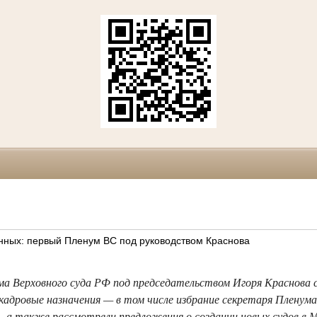
нных: первый Пленум ВС под руководством Краснова
ма Верховного суда РФ под председательством Игоря Краснова с
 кадровые назначения — в том числе избрание секретаря Пленума
— а также рассмотрели предложения о создании новых судов в М