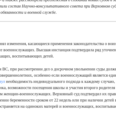
вили состав Научно-консультативного совета при Верховном суде
й обязанности и военной службе.
ял изменения, касающиеся применения законодательства о воин
се военнослужащих. Высшая инстанция подтвердила ряд уточне
жащих, воспитывающих детей.
 ВС, при рассмотрении дел о досрочном увольнении суды долж
совершеннолетних, особенно если военнослужащий является еди
нул
необходимость индивидуального подхода к каждому случаю,
енка, возможности посещения школы и участия второго родителя
ам женщин-военнослужащих. Верховный суд подтвердил их прав
нии беременности сроком от 22 недель или при наличии детей в 
остраняется на одиноких матерей и военнослужащих, воспитыва