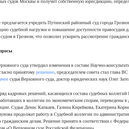
нных судов Москвы и получит собственную юрисдикцию, опред
 предлагается учредить Путинский районный суд города Грозног
цию судебной нагрузки и повышение доступности правосудия д
судом в Грозном, что позволит ускорить рассмотрение гражданс
просы
рховного суда утвердил изменения в составе Научно-консультат
огласно принятому
решению
, председателем совета стал глава ВС
ачен
судья Верховного суда, доктор юридических наук Олег Зат
ряд кадровых решений, касающихся состава судебных коллегий 
 работавших в коллегии по экономическим спорам, переведены в
нции. Судьи Денис Капкаев, Галина Кирейкова, Екатерина Корн
унова продолжат работу в Судебной коллегии по администрати
 гражданским делам. Решение принято в соответствии с Федер
ом «О Верховном суде Российской Федерации».