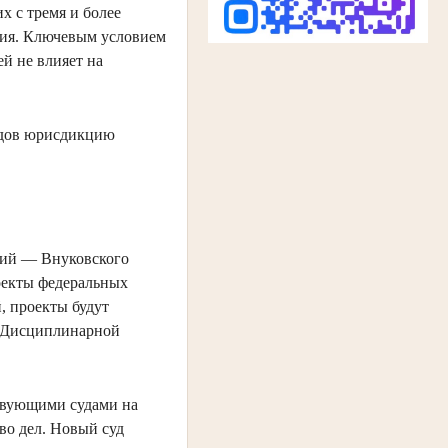
 с тремя и более
тия. Ключевым условием
ей не влияет на
ядов юрисдикцию
ций — Внуковского
оекты федеральных
, проекты будут
м Дисциплинарной
ствующими судами на
во дел. Новый суд