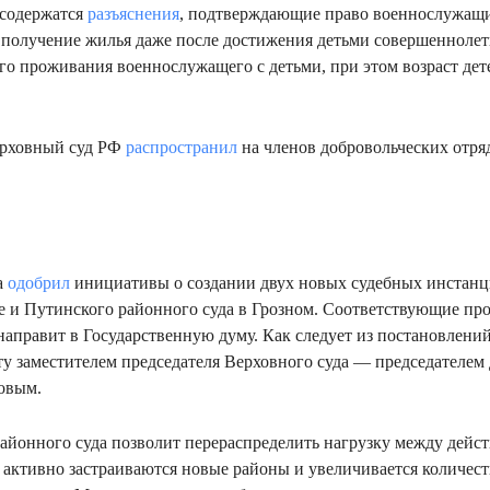
 содержатся
разъяснения
, подтверждающие право военнослужащих
 получение жилья даже после достижения детьми совершенноле
го проживания военнослужащего с детьми, при этом возраст дет
.
ерховный суд РФ
распространил
на членов добровольческих отр
а
одобрил
инициативы о создании двух новых судебных инстан
е и Путинского районного суда в Грозном. Соответствующие пр
направит в Государственную думу. Как следует из постановлений
у заместителем председателя Верховного суда — председателе
овым.
айонного суда позволит перераспределить нагрузку между дей
е активно застраиваются новые районы и увеличивается количест