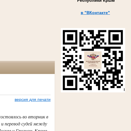
Республики Крым
в "ВКонтакте"
версия для печати
остоялось во вторник в
 и перевод судей между
оскве и Грозном. Кроме