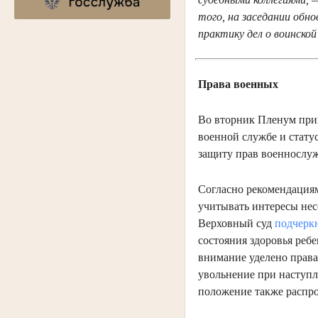
того, на заседании обно
практику дел о воинско
Права военных
Во вторник Пленум прин
военной службе и стату
защиту прав военнослу
Согласно рекомендациям
учитывать интересы не
Верховный суд
подчерк
состояния здоровья реб
внимание уделено прав
увольнение при наступле
положение также распр