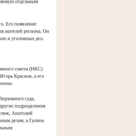
еляемую отдельным
о. Его появление
ля жителей региона. Он
ких и уголовных дел.
ивного совета (НКС)
 Игорь Краснов, а его
елепин.
Верховного суда.
 другие подразделения
елюк, Анатолий
вным делам, а Галина
альным