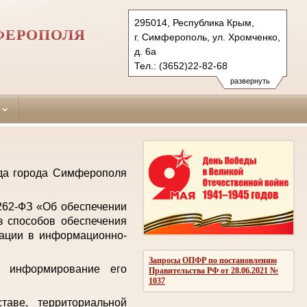
295014, Республика Крым,
ФЕРОПОЛЯ
г. Симферополь, ул. Хромченко,
д. 6а
Тел.: (3652)22-82-68
zheleznodorozhniy.krm@sudrf.ru
развернуть
уда города Симферополя
 262-ФЗ «Об обеспечении
з способов обеспечения
мации в информационно-
Запросы ОПФР по постановлению
е информирование его
Правительства РФ от 28.06.2021 №
1037
аве, территориальной