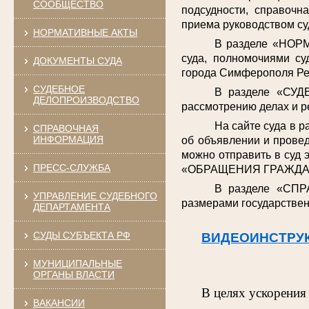
СООБЩЕСТВО
подсудности, справочн
приема руководством су
НОРМАТИВНЫЕ АКТЫ
В разделе «НОРМ
суда, полномочиями су
ДОКУМЕНТЫ СУДА
города Симферополя Ре
СУДЕБНОЕ
В разделе «СУД
ДЕЛОПРОИЗВОДСТВО
рассмотрению делах и р
На сайте суда в 
СПРАВОЧНАЯ
ИНФОРМАЦИЯ
об объявлении и провед
можно отправить в суд 
ПРЕСС-СЛУЖБА
«ОБРАЩЕНИЯ ГРАЖДА
В разделе «СПР
УПРАВЛЕНИЕ СУДЕБНОГО
размерами государствен
ДЕПАРТАМЕНТА
СУДЫ СУБЪЕКТА РФ
ВИДЕОИНСТРУ
МУНИЦИПАЛЬНЫЕ
ОРГАНЫ ВЛАСТИ
В целях ускорения
ВАКАНСИИ