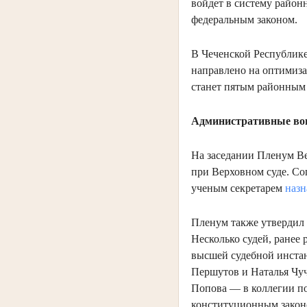
войдет в систему райо
федеральным законом.
В Чеченской Республике
направлено на оптимиза
станет пятым районным 
Административные во
На заседании Пленум Ве
при Верховном суде. С
ученым секретарем
назн
Пленум также утвердил 
Несколько судей, ранее
высшей судебной инста
Першутов и Наталья Чуч
Попова — в коллегии по
конституционным закон