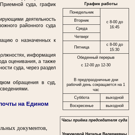
График работы
 Приемной суда, график
Понедельник
ирующими деятельность
Вторник
с 8-00 до
рожного районного суда
16:45
Среда
Четверг
цию о назначенных к
с 8-00 до
Пятница
15:30
должностях, информация
Обеденный перерыв
ода оценивания, а также
с 12-00 до 12-30
ости суда, через раздел
В предпраздничные дни
ком обращения в суд,
рабочий день сокращается на 1
 сведениями.
час
Суббота
выходной
спочты на Едином
Воскресенье
выходной
Часы приёма председателя суда
ельных документов,
Уржумовой Натальи Валериевны