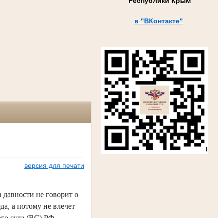
Республики Крым
в "ВКонтакте"
версия для печати
 давности не говорит о
а, а потому не влечет
го суда (ВС) РФ,