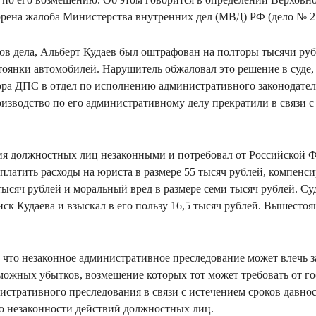
рена жалоба Министерства внутренних дел (МВД) РФ (дело № 2
лов дела, Альберт Кудаев был оштрафован на полторы тысячи ру
тоянки автомобилей. Нарушитель обжаловал это решение в суде,
ра ДПС в отдел по исполнению административного законодател
оизводство по его административному делу прекратили в связи с
вия должностных лиц незаконными и потребовал от Российской 
латить расходы на юриста в размере 55 тысяч рублей, компенс
 тысяч рублей и моральный вред в размере семи тысяч рублей. С
ск Кудаева и взыскал в его пользу 16,5 тысяч рублей. Вышестоя
, что незаконное административное преследование может влечь 
можных убытков, возмещение которых тот может требовать от гос
нистративного преследования в связи с истечением сроков давнос
о незаконности действий должностных лиц.