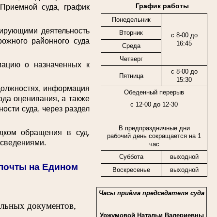
График работы
 Приемной суда, график
Понедельник
ирующими деятельность
Вторник
с 8-00 до
рожного районного суда
16:45
Среда
Четверг
цию о назначенных к
с 8-00 до
Пятница
15:30
должностях, информация
Обеденный перерыв
ода оценивания, а также
с 12-00 до 12-30
ости суда, через раздел
В предпраздничные дни
ком обращения в суд,
рабочий день сокращается на 1
 сведениями.
час
Суббота
выходной
спочты на Едином
Воскресенье
выходной
Часы приёма председателя суда
ельных документов,
Уржумовой Натальи Валериевны