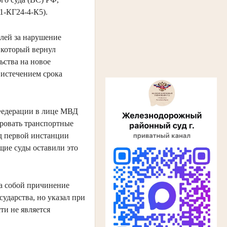
1-КГ24-4-К5).
блей за нарушение
 который вернул
ьства на новое
 истечением срока
Федерации в лице МВД
ировать транспортные
уд первой инстанции
щие суды оставили это
за собой причинение
ударства, но указал при
ти не является