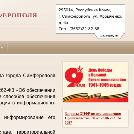
295014, Республика Крым,
ФЕРОПОЛЯ
г. Симферополь, ул. Хромченко,
д. 6а
Тел.: (3652)22-82-68
zheleznodorozhniy.krm@sudrf.ru
развернуть
уда города Симферополя
 262-ФЗ «Об обеспечении
з способов обеспечения
мации в информационно-
Запросы ОПФР по постановлению
е информирование его
Правительства РФ от 28.06.2021 №
1037
аве, территориальной