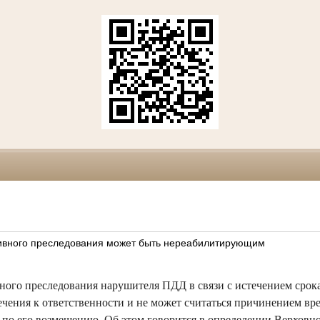
тивного преследования может быть нереабилитирующим
ного преследования нарушителя ПДД в связи с истечением срока
чения к ответственности и не может считаться причинением вред
а по его возмещению. Об этом говорится в определении Верховно