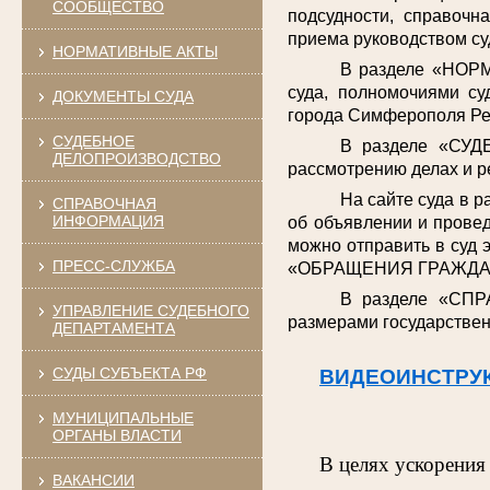
СООБЩЕСТВО
подсудности, справочн
приема руководством су
НОРМАТИВНЫЕ АКТЫ
В разделе «НОРМ
суда, полномочиями су
ДОКУМЕНТЫ СУДА
города Симферополя Ре
СУДЕБНОЕ
В разделе «СУД
ДЕЛОПРОИЗВОДСТВО
рассмотрению делах и р
На сайте суда в 
СПРАВОЧНАЯ
ИНФОРМАЦИЯ
об объявлении и провед
можно отправить в суд 
ПРЕСС-СЛУЖБА
«ОБРАЩЕНИЯ ГРАЖДА
В разделе «СПР
УПРАВЛЕНИЕ СУДЕБНОГО
размерами государствен
ДЕПАРТАМЕНТА
СУДЫ СУБЪЕКТА РФ
ВИДЕОИНСТРУ
МУНИЦИПАЛЬНЫЕ
ОРГАНЫ ВЛАСТИ
В целях ускорения
ВАКАНСИИ