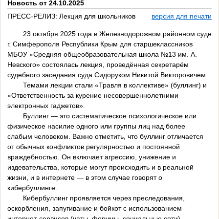
Новость от 24.10.2025
ПРЕСС-РЕЛИЗ: Лекция для школьников
версия для печати
23 октября 2025 года в Железнодорожном районном суде
г. Симферополя Республики Крым для старшеклассников
МБОУ «Средняя общеобразовательная школа №13 им. А.
Невского» состоялась лекция, проведённая секретарём
судебного заседания суда Сидоруком Никитой Викторовичем.
Темами лекции стали «Травля в коллективе» (буллинг) и
«Ответственность за курение несовершеннолетними
электронных гаджетов».
Буллинг — это систематическое психологическое или
физическое насилие одного или группы лиц над более
слабым человеком. Важно отметить, что буллинг отличается
от обычных конфликтов регулярностью и постоянной
враждебностью. Он включает агрессию, унижение и
издевательства, которые могут происходить и в реальной
жизни, и в интернете — в этом случае говорят о
кибербуллинге.
Кибербуллинг проявляется через преследования,
оскорбления, запугивание и бойкот с использованием
интернет-сервисов (чаты, форумы, социальные сети).