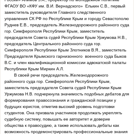
ФГАОУ ВО «КФУ им. В.И. Вернадского» Елькин С.В., первый
заместитель руководителя Главного следственного
управления СК РФ по Республике Крым и городу Севастополю
Руднев Е.В., председатель Железнодорожного районного суда
гор. Симферополя Республики Крым, заместитель
председателя Совета судей Республики Крым Уржумова Н.В.,
председатель Центрального районного суда гор.
Симферополя Республики Крым Злотников В.Я., заместитель
Председателя Крымского гарнизонного военного суда Быков
В.С. и член квалификационной комиссии адвокатской палаты
Республики Крым Миркин А.Л.
В своей речи председатель Железнодорожного
районного суда гор. Симферополя Республики Крым,
заместитель председателя Совета судей Республики Крым
Уржумова Н.В. подчеркнула значимость подобных дебатов для
формирования правосознания и гражданской позиции у
будущих юристов, отметив высокий уровень подготовки
студентов. Она призвала участников продолжать укреплять
судебную систему, повышать ее авторитет и доверие
общества к правосудию, а также использовать дебаты как
возможность продемонстрировать профессиональные знания