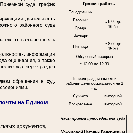
График работы
 Приемной суда, график
Понедельник
ирующими деятельность
Вторник
с 8-00 до
рожного районного суда
16:45
Среда
Четверг
цию о назначенных к
с 8-00 до
Пятница
15:30
должностях, информация
Обеденный перерыв
ода оценивания, а также
с 12-00 до 12-30
ости суда, через раздел
В предпраздничные дни
ком обращения в суд,
рабочий день сокращается на 1
 сведениями.
час
Суббота
выходной
спочты на Едином
Воскресенье
выходной
Часы приёма председателя суда
ельных документов,
Уржумовой Натальи Валериевны