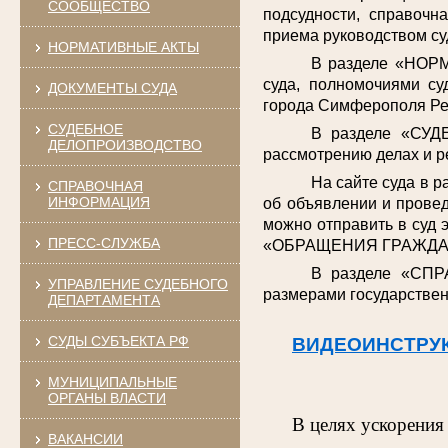
СООБЩЕСТВО
подсудности, справочн
приема руководством су
НОРМАТИВНЫЕ АКТЫ
В разделе «НОРМ
суда, полномочиями су
ДОКУМЕНТЫ СУДА
города Симферополя Ре
СУДЕБНОЕ
В разделе «СУД
ДЕЛОПРОИЗВОДСТВО
рассмотрению делах и р
На сайте суда в 
СПРАВОЧНАЯ
ИНФОРМАЦИЯ
об объявлении и провед
можно отправить в суд 
ПРЕСС-СЛУЖБА
«ОБРАЩЕНИЯ ГРАЖДА
В разделе «СПР
УПРАВЛЕНИЕ СУДЕБНОГО
размерами государствен
ДЕПАРТАМЕНТА
СУДЫ СУБЪЕКТА РФ
ВИДЕОИНСТРУ
МУНИЦИПАЛЬНЫЕ
ОРГАНЫ ВЛАСТИ
В целях ускорения
ВАКАНСИИ