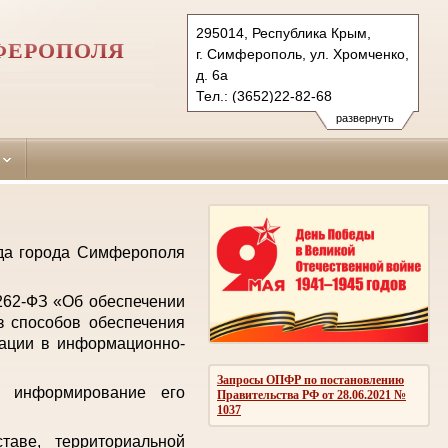
295014, Республика Крым,
ФЕРОПОЛЯ
г. Симферополь, ул. Хромченко,
д. 6а
Тел.: (3652)22-82-68
zheleznodorozhniy.krm@sudrf.ru
развернуть
уда города Симферополя
 262-ФЗ «Об обеспечении
з способов обеспечения
мации в информационно-
Запросы ОПФР по постановлению
е информирование его
Правительства РФ от 28.06.2021 №
1037
аве, территориальной