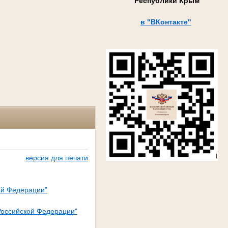
Республики Крым
в "ВКонтакте"
версия для печати
ой Федерации"
Российской Федерации"