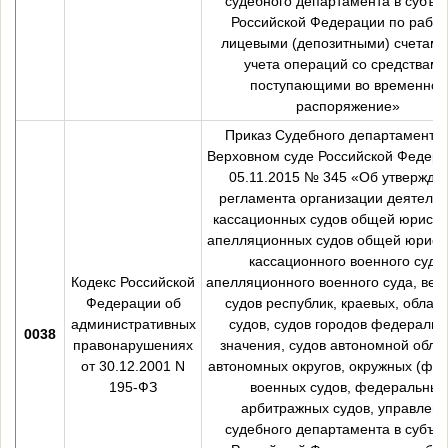
судебного департамента в субъе
Российской Федерации по работ
лицевыми (депозитными) счетами
учета операций со средствами
поступающими во временное
распоряжение»
Приказ Судебного департамента
Верховном суде Российской Федера
05.11.2015 № 345 «Об утвержде
регламента организации деятельн
кассационных судов общей юрисди
апелляционных судов общей юрисд
кассационного военного суда,
Кодекс Российской
апелляционного военного суда, вер
Федерации об
судов республик, краевых, облас
административных
судов, судов городов федеральн
0038
правонарушениях
значения, судов автономной облас
от 30.12.2001 N
автономных округов, окружных (фло
195-ФЗ
военных судов, федеральных
арбитражных судов, управлен
судебного департамента в субъе