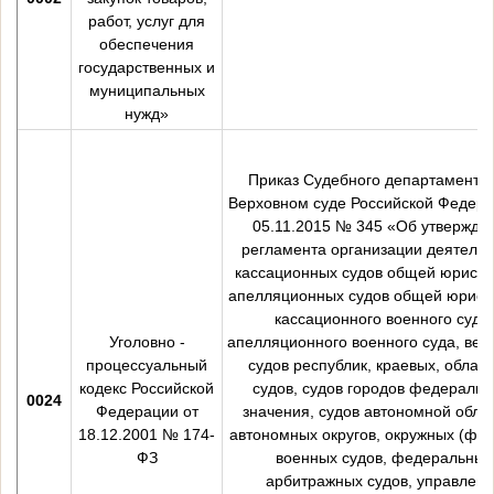
работ, услуг для
обеспечения
государственных и
муниципальных
нужд»
Приказ Судебного департамента
Верховном суде Российской Федера
05.11.2015 № 345 «Об утвержде
регламента организации деятельн
кассационных судов общей юрисди
апелляционных судов общей юрисд
кассационного военного суда,
Уголовно -
апелляционного военного суда, вер
процессуальный
судов республик, краевых, облас
кодекс Российской
судов, судов городов федеральн
0024
Федерации от
значения, судов автономной облас
18.12.2001 № 174-
автономных округов, окружных (фло
ФЗ
военных судов, федеральных
арбитражных судов, управлен