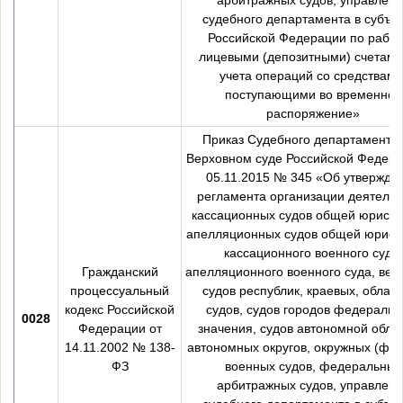
судебного департамента в субъе
Российской Федерации по работ
лицевыми (депозитными) счетами
учета операций со средствами
поступающими во временное
распоряжение»
Приказ Судебного департамента
Верховном суде Российской Федера
05.11.2015 № 345 «Об утвержде
регламента организации деятельн
кассационных судов общей юрисди
апелляционных судов общей юрисд
кассационного военного суда,
Гражданский
апелляционного военного суда, вер
процессуальный
судов республик, краевых, облас
кодекс Российской
судов, судов городов федеральн
0028
Федерации от
значения, судов автономной облас
14.11.2002 № 138-
автономных округов, окружных (фло
ФЗ
военных судов, федеральных
арбитражных судов, управлен