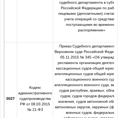
судебного департамента в субъе
Российской Федерации по работ
лицевыми (депозитными) счетами
учета операций со средствами
поступающими во временное
распоряжение»
Приказ Судебного департамента
Верховном суде Российской Федера
05.11.2015 № 345 «Об утвержде
регламента организации деятельн
кассационных судов общей юрисди
апелляционных судов общей юрисд
кассационного военного суда,
апелляционного военного суда, вер
Кодекс
судов республик, краевых, облас
административного
судов, судов городов федеральн
0027
судопроизводства
значения, судов автономной облас
РФ от 08.03.2015
автономных округов, окружных (фло
№ 21-ФЗ
военных судов, федеральных
арбитражных судов, управлен